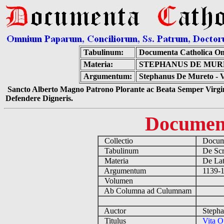
Tabulinum:
Documenta Catholica O
Materia:
STEPHANUS DE MURE
Argumentum:
Stephanus De Mureto - Vi
Sancto Alberto Magno Patrono Plorante ac Beata Semper Virgin
Defendere Digneris.
Documen
Collectio
Docume
Tabulinum
De Scri
Materia
De Lati
Argumentum
1139-1
Volumen
Ab Columna ad Culumnam
Auctor
Stephan
Titulus
Vita O