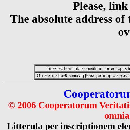
Please, link
The absolute address of 
ov
Si est ex hominibus consilium hoc aut opus hoc
Οτι εαν η εξ ανθρωπων η βουλη αυτη η το εργον τ
Cooperatorum 
© 2006 Cooperatorum Veritatis
omnia 
Litterula per inscriptionem 