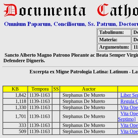
Tabulinum:
De
Materia:
De
Argumentum:
11
Sancto Alberto Magno Patrono Plorante ac Beata Semper Virgin
Defendere Digneris.
Excerpta ex Migne Patrologia Latina: Latinum - Latin
KB
Tempora
SS
Auctor
1,842
1139-1163
Stephanus De Mureto
Liber Se
1,118
1139-1163
Stephanus De Mureto
Regula O
1,330
1139-1163
Stephanus De Mureto
Vita Ope
Vita Ope
1,701
1139-1163
Stephanus De Mureto
Septimo]
333
1139-1163
Stephanus De Mureto
Vita Ope
509
1139-1163
Stephanus De Mureto
Vita Ope