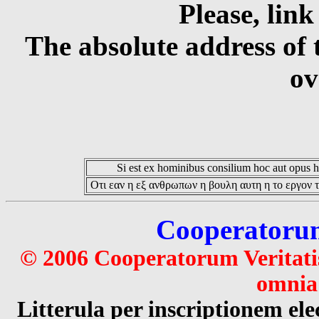
Please, link
The absolute address of 
ov
Si est ex hominibus consilium hoc aut opus hoc
Οτι εαν η εξ ανθρωπων η βουλη αυτη η το εργον τ
Cooperatorum 
© 2006 Cooperatorum Veritatis
omnia 
Litterula per inscriptionem 