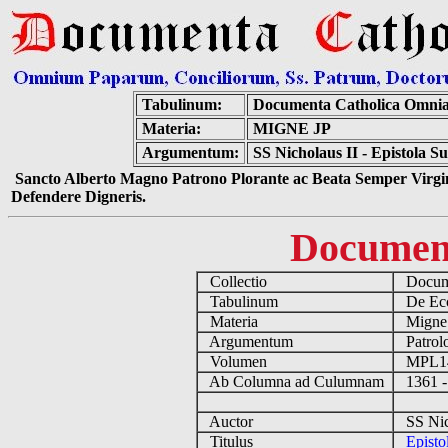
Tabulinum:
Documenta Catholica Omni
Materia:
MIGNE JP
Argumentum:
SS Nicholaus II - Epistola 
Sancto Alberto Magno Patrono Plorante ac Beata Semper Virgin
Defendere Digneris.
Documen
Collectio
Docume
Tabulinum
De Eccl
Materia
Migne
Argumentum
Patrolo
Volumen
MPL1
Ab Columna ad Culumnam
1361 -
Auctor
SS Nich
Titulus
Episto