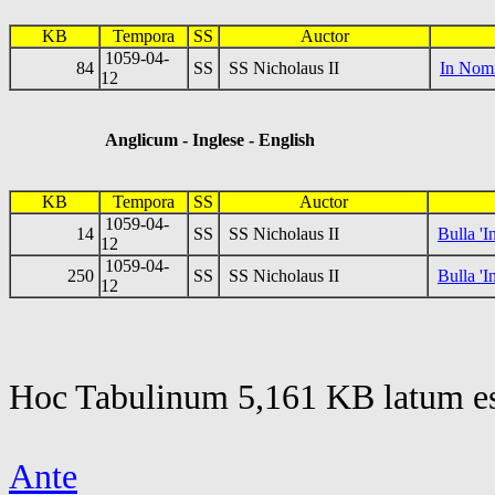
KB
Tempora
SS
Auctor
1059-04-
84
SS
SS Nicholaus II
In Nom
12
Anglicum - Inglese - English
KB
Tempora
SS
Auctor
1059-04-
14
SS
SS Nicholaus II
Bulla '
12
1059-04-
250
SS
SS Nicholaus II
Bulla '
12
Hoc Tabulinum 5,161 KB latum es
Ante