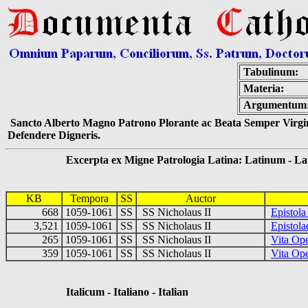
Tabulinum:
Materia:
Argumentum
Sancto Alberto Magno Patrono Plorante ac Beata Semper Virgin
Defendere Digneris.
Excerpta ex Migne Patrologia Latina: Latinum - Latin
KB
Tempora
SS
Auctor
668
1059-1061
SS
SS Nicholaus II
Epistol
3,521
1059-1061
SS
SS Nicholaus II
Epistola
265
1059-1061
SS
SS Nicholaus II
Vita Ope
359
1059-1061
SS
SS Nicholaus II
Vita Op
Italicum - Italiano - Italian