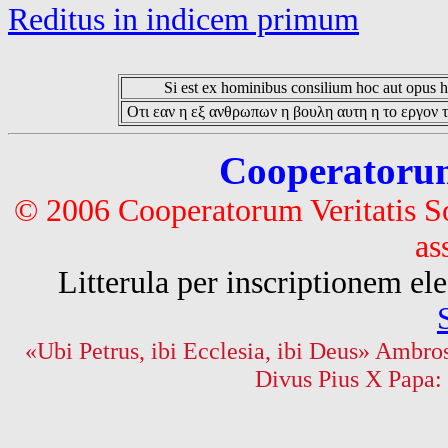
Reditus in indicem primum
Si est ex hominibus consilium hoc aut opus hoc
Οτι εαν η εξ ανθρωπων η βουλη αυτη η το εργον τ
Cooperatorum 
© 2006 Cooperatorum Veritatis S
as
Litterula per inscriptionem 
«Ubi Petrus, ibi Ecclesia, ibi Deus» Ambros
Divus Pius X Papa: