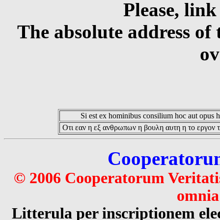
Please, link
The absolute address of 
ov
Si est ex hominibus consilium hoc aut opus hoc
Οτι εαν η εξ ανθρωπων η βουλη αυτη η το εργον τ
Cooperatorum 
© 2006 Cooperatorum Veritatis
omnia 
Litterula per inscriptionem 