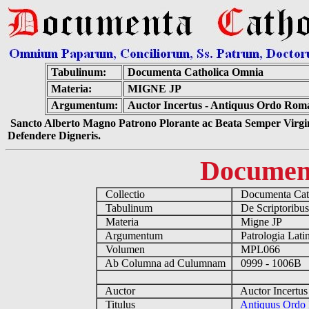
Tabulinum:
Documenta Catholica Omnia
Materia:
MIGNE JP
Argumentum:
Auctor Incertus - Antiquus Ordo Rom
Sancto Alberto Magno Patrono Plorante ac Beata Semper Virgin
Defendere Digneris.
Documen
Collectio
Documenta Cat
Tabulinum
De Scriptoribus
Materia
Migne JP
Argumentum
Patrologia Lat
Volumen
MPL066
Ab Columna ad Culumnam
0999 - 1006B
Auctor
Auctor Incertu
Titulus
Antiquus Ordo