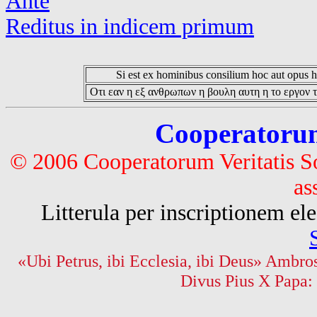
Ante
Reditus in indicem primum
Si est ex hominibus consilium hoc aut opus hoc
Οτι εαν η εξ ανθρωπων η βουλη αυτη η το εργον τ
Cooperatorum 
© 2006 Cooperatorum Veritatis S
as
Litterula per inscriptionem 
«Ubi Petrus, ibi Ecclesia, ibi Deus» Ambros
Divus Pius X Papa: