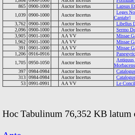
1,864
0900-1000
Auctor Incertus
Formulae 
865
0900-1000
Auctor Incertus
Lapsus Et
Leges No
1,039
0900-1000
Auctor Incertus
Cantabr]
3,762
0900-1000
Auctor Incertus
Libellus 
2,096
0900-1000
Auctor Incertus
Sermo De
3,905
0901-1000
AA VV
Missae G
1,962
0901-1000
AA VV
Missae Ga
391
0901-1000
AA VV
Missae Ga
1,206
0916-0916
Auctor Incertus
Panegyric
Antiquus
1,705
0950-1050
Auctor Incertus
Morbacens
397
0984-0984
Auctor Incertus
Catalogus
313
0984-0984
Auctor Incertus
Catalogu
53
0991-0991
AA VV
Le Concil
Hoc Tabulinum 76,352 KB latum e