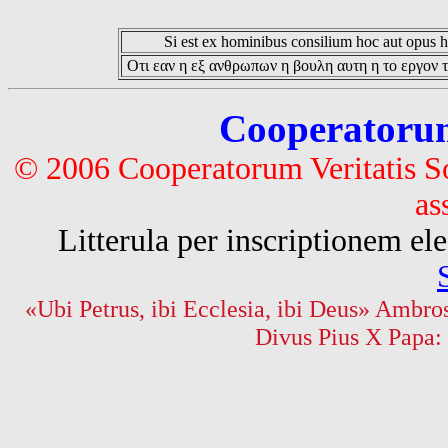
Si est ex hominibus consilium hoc aut opus hoc
Οτι εαν η εξ ανθρωπων η βουλη αυτη η το εργον τ
Cooperatorum 
© 2006 Cooperatorum Veritatis S
as
Litterula per inscriptionem 
«Ubi Petrus, ibi Ecclesia, ibi Deus» Ambros
Divus Pius X Papa: