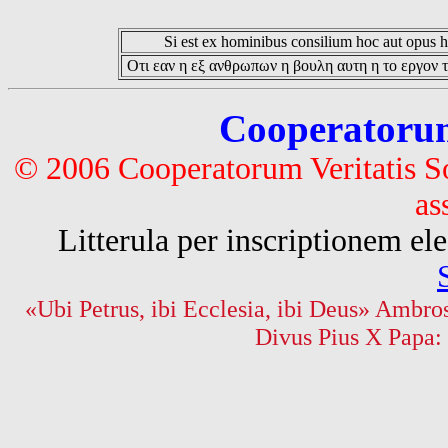
Si est ex hominibus consilium hoc aut opus hoc
Οτι εαν η εξ ανθρωπων η βουλη αυτη η το εργον τ
Cooperatorum 
© 2006 Cooperatorum Veritatis S
as
Litterula per inscriptionem 
«Ubi Petrus, ibi Ecclesia, ibi Deus» Ambros
Divus Pius X Papa: