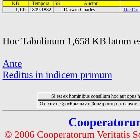
KB
Tempora
SS
Auctor
1,102
1809-1882
Darwin Charles
The Orig
Hoc Tabulinum 1,658 KB latum es
Ante
Reditus in indicem primum
Si est ex hominibus consilium hoc aut opus hoc
Οτι εαν η εξ ανθρωπων η βουλη αυτη η το εργον τ
Cooperatorum 
© 2006 Cooperatorum Veritatis S