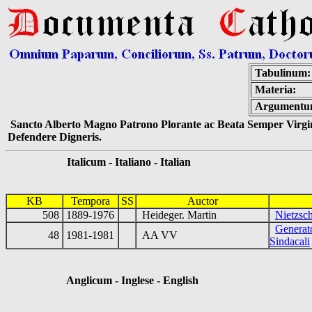
Tabulinum:
Materia:
Argumentu
Sancto Alberto Magno Patrono Plorante ac Beata Semper Virgin
Defendere Digneris.
Italicum - Italiano - Italian
KB
Tempora
SS
Auctor
508
1889-1976
Heideger. Martin
Nietzsc
Generato
48
1981-1981
AA VV
Sindacali
Anglicum - Inglese - English