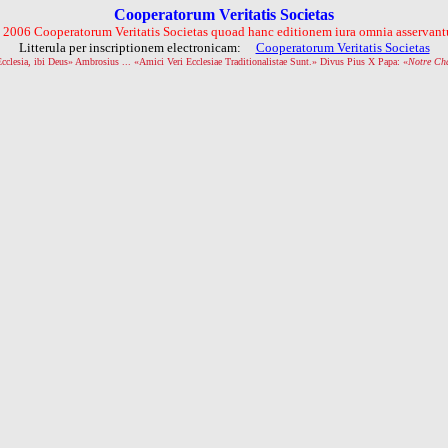
Cooperatorum Veritatis Societas
 2006 Cooperatorum Veritatis Societas quoad hanc editionem iura omnia asservantu
Litterula per inscriptionem electronicam:
Cooperatorum Veritatis Societas
Ecclesia, ibi Deus» Ambrosius ... «Amici Veri Ecclesiae Traditionalistae Sunt.» Divus Pius X Papa: «
Notre Ch