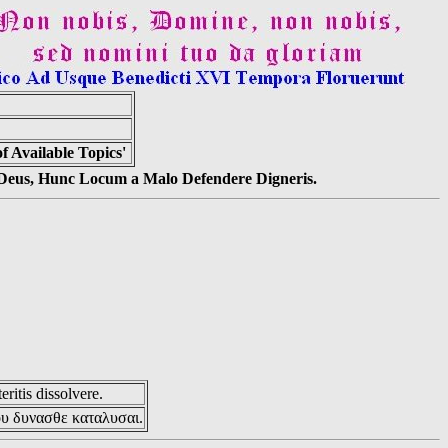
 Available Topics'
s Deus, Hunc Locum a Malo Defendere Digneris.
eritis dissolvere.
ου δυνασθε καταλυσαι.