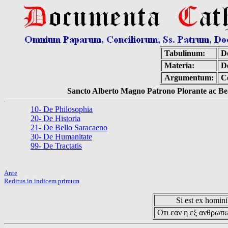
Tabulinum:
D
Materia:
De
Argumentum:
C
Sancto Alberto Magno Patrono Plorante ac Bea
10- De Philosophia
20- De Historia
21- De Bello Saracaeno
30- De Humanitate
99- De Tractatis
Ante
Reditus in indicem primum
Si est ex hominib
Οτι εαν η εξ ανθρωπω