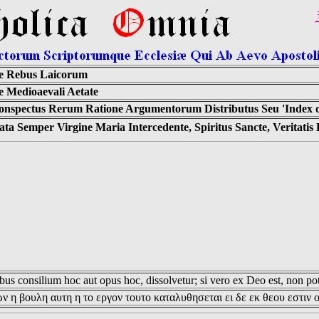
e Rebus Laicorum
 Medioaevali Aetate
onspectus Rerum Ratione Argumentorum Distributus Seu 'Index of
ta Semper Virgine Maria Intercedente, Spiritus Sancte, Veritati
us consilium hoc aut opus hoc, dissolvetur; si vero ex Deo est, non pot
ν η βουλη αυτη η το εργον τουτο καταλυθησεται ει δε εκ θεου εστιν 