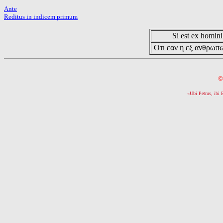
Ante
Reditus in indicem primum
Si est ex hominib
Οτι εαν η εξ ανθρωπω
©
«Ubi Petrus, ibi 