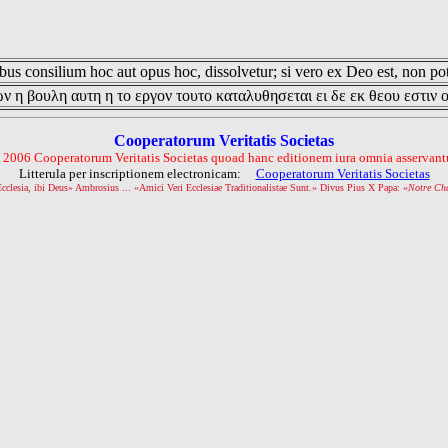
us consilium hoc aut opus hoc, dissolvetur; si vero ex Deo est, non pot
ν η βουλη αυτη η το εργον τουτο καταλυθησεται ει δε εκ θεου εστιν 
Cooperatorum Veritatis Societas
 2006 Cooperatorum Veritatis Societas quoad hanc editionem iura omnia asservantu
Litterula per inscriptionem electronicam:
Cooperatorum Veritatis Societas
Ecclesia, ibi Deus» Ambrosius ... «Amici Veri Ecclesiae Traditionalistae Sunt.» Divus Pius X Papa: «
Notre Ch