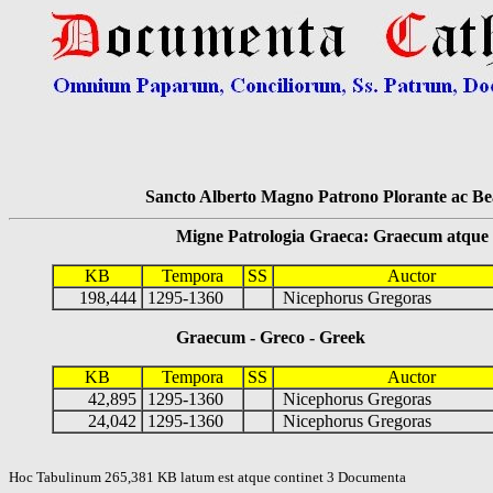
Sancto Alberto Magno Patrono Plorante ac Bea
Migne Patrologia Graeca: Graecum atque Lati
KB
Tempora
SS
Auctor
198,444
1295-1360
Nicephorus Gregoras
Graecum - Greco - Greek
KB
Tempora
SS
Auctor
42,895
1295-1360
Nicephorus Gregoras
24,042
1295-1360
Nicephorus Gregoras
Hoc Tabulinum 265,381 KB latum est atque continet 3 Documenta