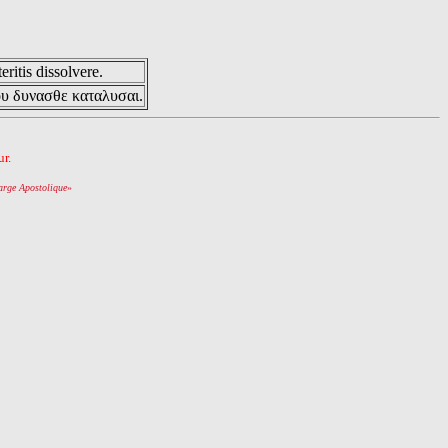
eritis dissolvere.
ου δυνασθε καταλυσαι.
r.
arge Apostolique
»