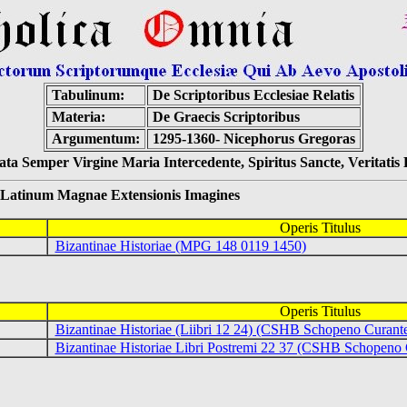
Tabulinum:
De Scriptoribus Ecclesiae Relatis
Materia:
De Graecis Scriptoribus
Argumentum:
1295-1360- Nicephorus Gregoras
ta Semper Virgine Maria Intercedente, Spiritus Sancte, Veritati
num Magnae Extensionis Imagines
Operis Titulus
Bizantinae Historiae (MPG 148 0119 1450)
Operis Titulus
Bizantinae Historiae (Liibri 12 24) (CSHB Schopeno Curant
Bizantinae Historiae Libri Postremi 22 37 (CSHB Schopeno 