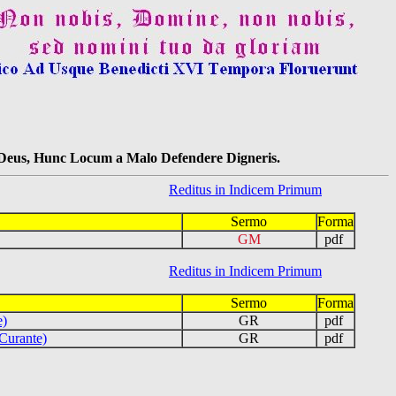
s Deus, Hunc Locum a Malo Defendere Digneris.
Reditus in Indicem Primum
Sermo
Forma
GM
pdf
Reditus in Indicem Primum
Sermo
Forma
e)
GR
pdf
Curante)
GR
pdf