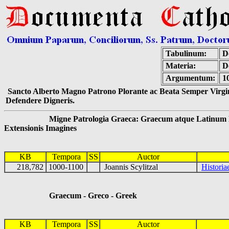
Tabulinum:
De
Materia:
D
Argumentum:
10
Sancto Alberto Magno Patrono Plorante ac Beata Semper Virgin
Defendere Digneris.
Migne Patrologia Graeca: Graecum atque Latinum 
Extensionis Imagines
KB
Tempora
SS
Auctor
218,782
1000-1100
Joannis Scylitzal
Histori
Graecum - Greco - Greek
KB
Tempora
SS
Auctor