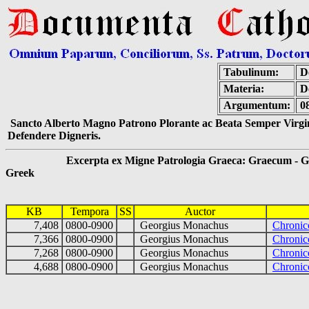
Tabulinum:
De
Materia:
D
Argumentum:
0
Sancto Alberto Magno Patrono Plorante ac Beata Semper Virgin
Defendere Digneris.
Excerpta ex Migne Patrologia Graeca: Graecum - Gr
Greek
KB
Tempora
SS
Auctor
7,408
0800-0900
Georgius Monachus
Chronic
7,366
0800-0900
Georgius Monachus
Chronic
7,268
0800-0900
Georgius Monachus
Chronic
4,688
0800-0900
Georgius Monachus
Chronic