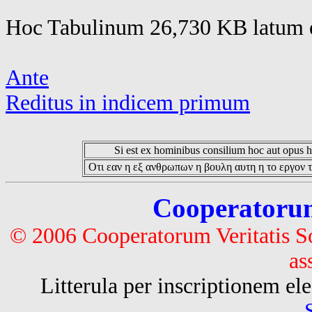
Hoc Tabulinum 26,730 KB latum e
Ante
Reditus in indicem primum
Si est ex hominibus consilium hoc aut opus hoc
Οτι εαν η εξ ανθρωπων η βουλη αυτη η το εργον τ
Cooperatorum 
© 2006 Cooperatorum Veritatis S
as
Litterula per inscriptionem 