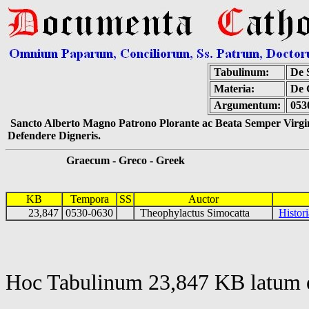
Tabulinum:
De S
Materia:
De 
Argumentum:
053
Sancto Alberto Magno Patrono Plorante ac Beata Semper Virgin
Defendere Digneris.
Graecum - Greco - Greek
KB
Tempora
SS
Auctor
23,847
0530-0630
Theophylactus Simocatta
Histor
Hoc Tabulinum 23,847 KB latum e