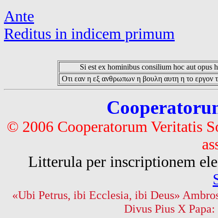
Ante
Reditus in indicem primum
Si est ex hominibus consilium hoc aut opus hoc
Οτι εαν η εξ ανθρωπων η βουλη αυτη η το εργον τ
Cooperatorum 
© 2006 Cooperatorum Veritatis S
as
Litterula per inscriptionem 
«Ubi Petrus, ibi Ecclesia, ibi Deus» Ambros
Divus Pius X Papa: