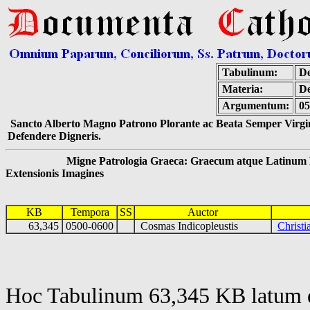
Tabulinum:
De
Materia:
De
Argumentum:
05
Sancto Alberto Magno Patrono Plorante ac Beata Semper Virgin
Defendere Digneris.
Migne Patrologia Graeca: Graecum atque Latinum 
Extensionis Imagines
KB
Tempora
SS
Auctor
63,345
0500-0600
Cosmas Indicopleustis
Christ
Hoc Tabulinum 63,345 KB latum e