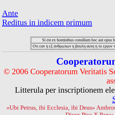
Ante
Reditus in indicem primum
Si est ex hominibus consilium hoc aut opus hoc
Οτι εαν η εξ ανθρωπων η βουλη αυτη η το εργον τ
Cooperatorum 
© 2006 Cooperatorum Veritatis S
as
Litterula per inscriptionem 
«Ubi Petrus, ibi Ecclesia, ibi Deus» Ambros
Divus Pius X Papa: