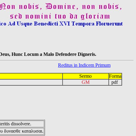
s Deus, Hunc Locum a Malo Defendere Digneris.
Reditus in Indicem Primum
Sermo
Forma
GM
pdf
eritis dissolvere.
ου δυνασθε καταλυσαι.