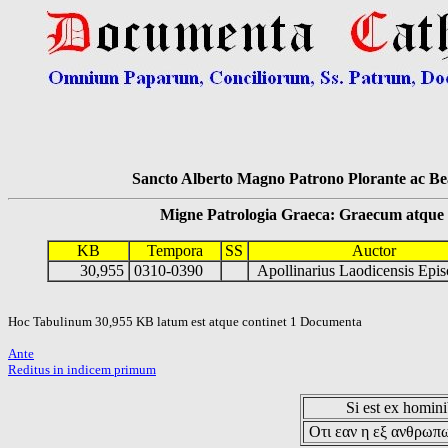
Sancto Alberto Magno Patrono Plorante ac Bea
Migne Patrologia Graeca: Graecum atque Lati
KB
Tempora
SS
Auctor
30,955
0310-0390
Apollinarius Laodicensis Epi
Hoc Tabulinum 30,955 KB latum est atque continet 1 Documenta
Ante
Reditus in indicem primum
Si est ex hominib
Οτι εαν η εξ ανθρωπω