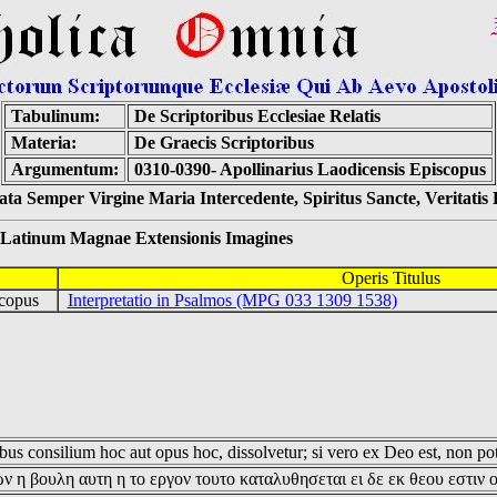
Tabulinum:
De Scriptoribus Ecclesiae Relatis
Materia:
De Graecis Scriptoribus
Argumentum:
0310-0390- Apollinarius Laodicensis Episcopus
ta Semper Virgine Maria Intercedente, Spiritus Sancte, Veritati
num Magnae Extensionis Imagines
Operis Titulus
scopus
Interpretatio in Psalmos (MPG 033 1309 1538)
us consilium hoc aut opus hoc, dissolvetur; si vero ex Deo est, non pot
ν η βουλη αυτη η το εργον τουτο καταλυθησεται ει δε εκ θεου εστιν 