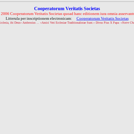
Cooperatorum Veritatis Societas
 2006 Cooperatorum Veritatis Societas quoad hanc editionem iura omnia asservantu
Litterula per inscriptionem electronicam:
Cooperatorum Veritatis Societas
Ecclesia, ibi Deus» Ambrosius ... «Amici Veri Ecclesiae Traditionalistae Sunt.» Divus Pius X Papa: «
Notre Ch