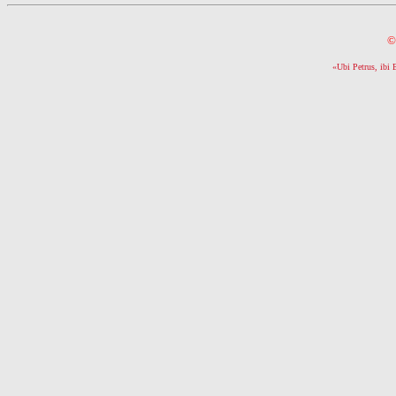
©
«Ubi Petrus, ibi 