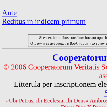
Ante
Reditus in indicem primum
Si est ex hominibus consilium hoc aut opus hoc
Οτι εαν η εξ ανθρωπων η βουλη αυτη η το εργον τ
Cooperatorum 
© 2006 Cooperatorum Veritatis S
as
Litterula per inscriptionem 
«Ubi Petrus, ibi Ecclesia, ibi Deus» Ambros