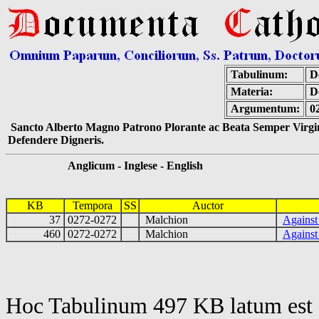
Tabulinum:
De
Materia:
D
Argumentum:
0
Sancto Alberto Magno Patrono Plorante ac Beata Semper Virgin
Defendere Digneris.
Anglicum - Inglese - English
KB
Tempora
SS
Auctor
37
0272-0272
Malchion
Against
460
0272-0272
Malchion
Against
Hoc Tabulinum 497 KB latum est 