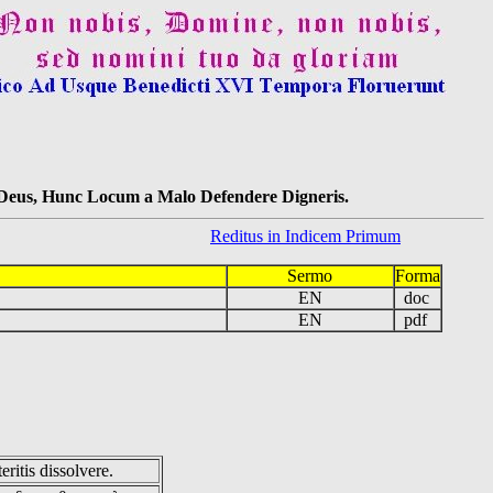
s Deus, Hunc Locum a Malo Defendere Digneris.
Reditus in Indicem Primum
Sermo
Forma
EN
doc
EN
pdf
eritis dissolvere.