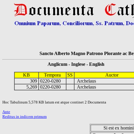
Sancto Alberto Magno Patrono Plorante ac Bea
Anglicum - Inglese - English
KB
Tempora
SS
Auctor
309
0220-0280
Archelaus
5,269
0220-0280
Archelaus
Hoc Tabulinum 5,578 KB latum est atque continet 2 Documenta
Ante
Reditus in indicem primum
Si est ex hominib