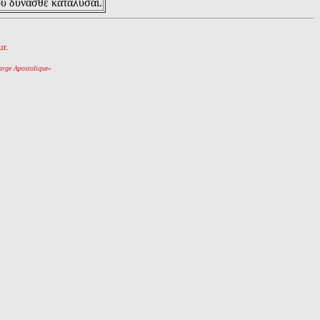
ου δυνασθε καταλυσαι.
r.
arge Apostolique
»