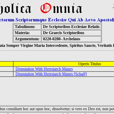
Tabulinum:
De Scriptoribus Ecclesiae Relatis
Materia:
De Graecis Scriptoribus
Argumentum:
0220-0280- Archelaus
ta Semper Virgine Maria Intercedente, Spiritus Sancte, Veritati
Operis Titulus
Disputation With Heresiarch Manes
Disputation With Heresiarch Manes [Schaff]
us consilium hoc aut opus hoc, dissolvetur; si vero ex Deo est, non pot