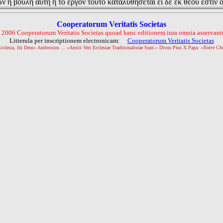
ν η βουλη αυτη η το εργον τουτο καταλυθησεται ει δε εκ θεου εστιν 
Cooperatorum Veritatis Societas
 2006 Cooperatorum Veritatis Societas quoad hanc editionem iura omnia asservantu
Litterula per inscriptionem electronicam:
Cooperatorum Veritatis Societas
Ecclesia, ibi Deus» Ambrosius ... «Amici Veri Ecclesiae Traditionalistae Sunt.» Divus Pius X Papa: «
Notre Ch