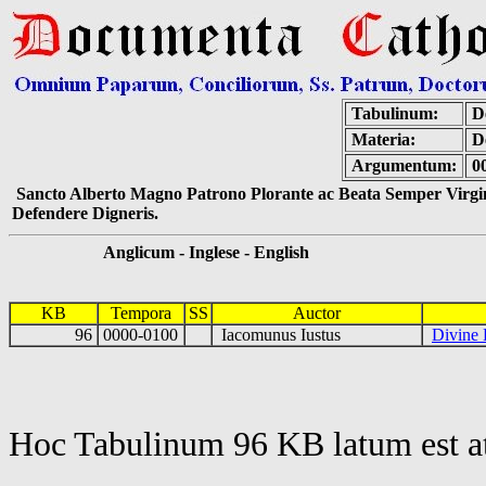
Tabulinum:
De
Materia:
D
Argumentum:
0
Sancto Alberto Magno Patrono Plorante ac Beata Semper Virgin
Defendere Digneris.
Anglicum - Inglese - English
KB
Tempora
SS
Auctor
96
0000-0100
Iacomunus Iustus
Divine 
Hoc Tabulinum 96 KB latum est a