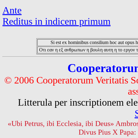
Ante
Reditus in indicem primum
Si est ex hominibus consilium hoc aut opus hoc
Οτι εαν η εξ ανθρωπων η βουλη αυτη η το εργον τ
Cooperatorum 
© 2006 Cooperatorum Veritatis S
as
Litterula per inscriptionem 
«Ubi Petrus, ibi Ecclesia, ibi Deus» Ambros
Divus Pius X Papa: