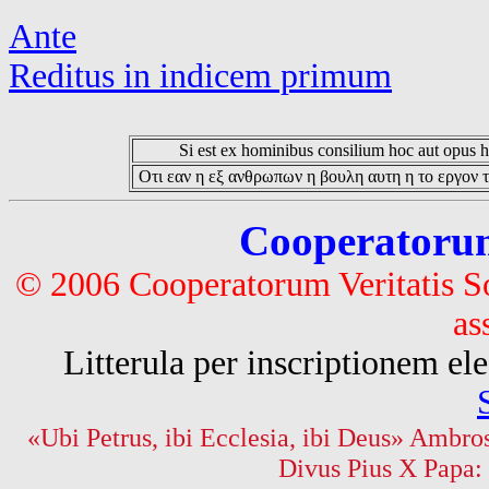
Ante
Reditus in indicem primum
Si est ex hominibus consilium hoc aut opus hoc
Οτι εαν η εξ ανθρωπων η βουλη αυτη η το εργον τ
Cooperatorum 
© 2006 Cooperatorum Veritatis S
as
Litterula per inscriptionem 
«Ubi Petrus, ibi Ecclesia, ibi Deus» Ambros
Divus Pius X Papa: