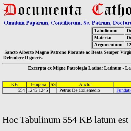
Tabulinum:
De
Materia:
De
Argumentum:
12
Sancto Alberto Magno Patrono Plorante ac Beata Semper Virgin
Defendere Digneris.
Excerpta ex Migne Patrologia Latina: Latinum - Latin
KB
Tempora
SS
Auctor
554
1245-1245
Petrus De Collemedio
Fundati
Hoc Tabulinum 554 KB latum est 