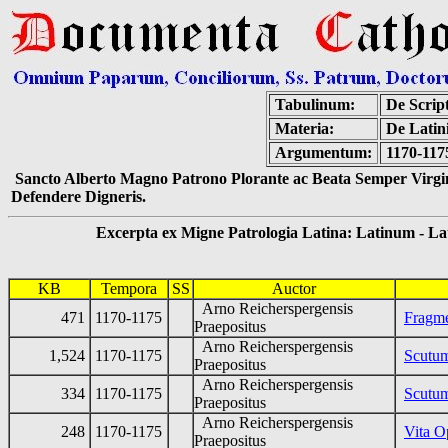
Tabulinum:
De Script
Materia:
De Latini
Argumentum:
1170-117
Sancto Alberto Magno Patrono Plorante ac Beata Semper Virgin
Defendere Digneris.
Excerpta ex Migne Patrologia Latina: Latinum - Latin
KB
Tempora
SS
Auctor
Arno Reicherspergensis
471
1170-1175
Fragm
Praepositus
Arno Reicherspergensis
1,524
1170-1175
Scutu
Praepositus
Arno Reicherspergensis
334
1170-1175
Scutum
Praepositus
Arno Reicherspergensis
248
1170-1175
Vita O
Praepositus