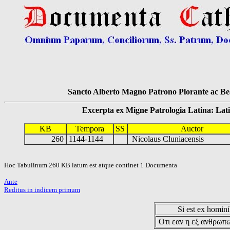
Sancto Alberto Magno Patrono Plorante ac Bea
Excerpta ex Migne Patrologia Latina: Latinum
KB
Tempora
SS
Auctor
260
1144-1144
Nicolaus Cluniacensis
Hoc Tabulinum 260 KB latum est atque continet 1 Documenta
Ante
Reditus in indicem primum
Si est ex hominib
Οτι εαν η εξ ανθρωπω