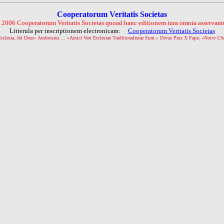
Cooperatorum Veritatis Societas
 2006 Cooperatorum Veritatis Societas quoad hanc editionem iura omnia asservantu
Litterula per inscriptionem electronicam:
Cooperatorum Veritatis Societas
Ecclesia, ibi Deus» Ambrosius ... «Amici Veri Ecclesiae Traditionalistae Sunt.» Divus Pius X Papa: «
Notre Ch