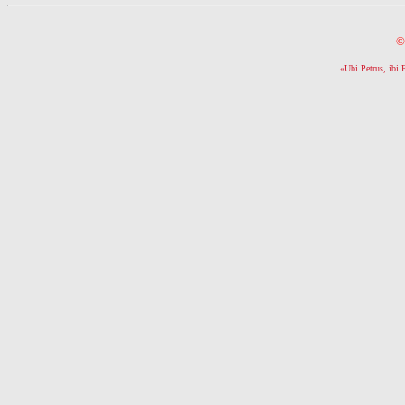
©
«Ubi Petrus, ibi 