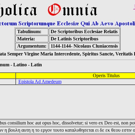
Tabulinum:
De Scriptoribus Ecclesiae Relatis
Materia:
De Latinis Scriptoribus
Argumentum:
1144-1144- Nicolaus Cluniacensis
ta Semper Virgine Maria Intercedente, Spiritus Sancte, Veritati
 - Latino - Latin
Operis Titulus
Epistola Ad Amedeum
us consilium hoc aut opus hoc, dissolvetur; si vero ex Deo est, non pot
ν η βουλη αυτη η το εργον τουτο καταλυθησεται ει δε εκ θεου εστιν 