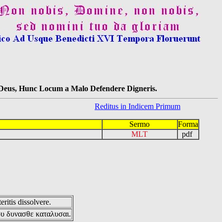
s Deus, Hunc Locum a Malo Defendere Digneris.
Reditus in Indicem Primum
Sermo
Forma
MLT
pdf
eritis dissolvere.
ου δυνασθε καταλυσαι.