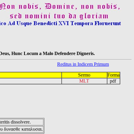
s Deus, Hunc Locum a Malo Defendere Digneris.
Reditus in Indicem Primum
Sermo
Forma
MLT
pdf
eritis dissolvere.
ου δυνασθε καταλυσαι.