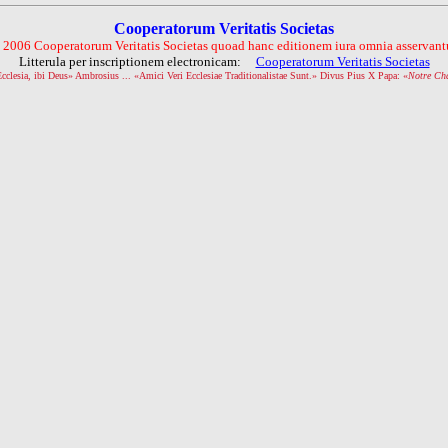
Cooperatorum Veritatis Societas
 2006 Cooperatorum Veritatis Societas quoad hanc editionem iura omnia asservantu
Litterula per inscriptionem electronicam:
Cooperatorum Veritatis Societas
Ecclesia, ibi Deus» Ambrosius ... «Amici Veri Ecclesiae Traditionalistae Sunt.» Divus Pius X Papa: «
Notre Ch