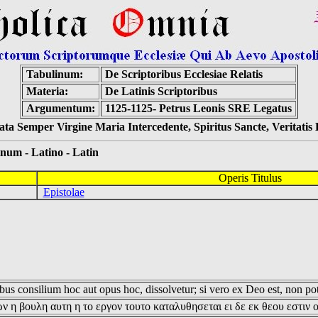
Tabulinum:
De Scriptoribus Ecclesiae Relatis
Materia:
De Latinis Scriptoribus
Argumentum:
1125-1125- Petrus Leonis SRE Legatus
ta Semper Virgine Maria Intercedente, Spiritus Sancte, Veritati
 - Latino - Latin
Operis Titulus
Epistolae
us consilium hoc aut opus hoc, dissolvetur; si vero ex Deo est, non pot
ν η βουλη αυτη η το εργον τουτο καταλυθησεται ει δε εκ θεου εστιν 