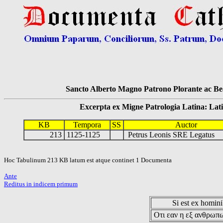
Sancto Alberto Magno Patrono Plorante ac Bea
Excerpta ex Migne Patrologia Latina: Latinum
KB
Tempora
SS
Auctor
213
1125-1125
Petrus Leonis SRE Legatus
Hoc Tabulinum 213 KB latum est atque continet 1 Documenta
Ante
Reditus in indicem primum
Si est ex hominib
Οτι εαν η εξ ανθρωπω