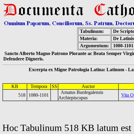
Tabulinum:
De Scripto
Materia:
De Latinis
Argumentum:
1080-1101
Sancto Alberto Magno Patrono Plorante ac Beata Semper Virgin
Defendere Digneris.
Excerpta ex Migne Patrologia Latina: Latinum - Latin
KB
Tempora
SS
Auctor
Amatus Burdegalensis
518
1080-1101
Vita O
Archiepiscopus
Hoc Tabulinum 518 KB latum est 