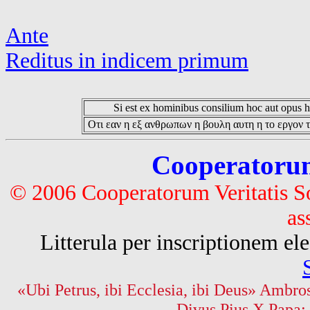
Ante
Reditus in indicem primum
Si est ex hominibus consilium hoc aut opus hoc
Οτι εαν η εξ ανθρωπων η βουλη αυτη η το εργον τ
Cooperatorum 
© 2006 Cooperatorum Veritatis S
as
Litterula per inscriptionem 
«Ubi Petrus, ibi Ecclesia, ibi Deus» Ambros
Divus Pius X Papa: