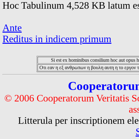
Hoc Tabulinum 4,528 KB latum es
Ante
Reditus in indicem primum
Si est ex hominibus consilium hoc aut opus hoc
Οτι εαν η εξ ανθρωπων η βουλη αυτη η το εργον τ
Cooperatorum 
© 2006 Cooperatorum Veritatis S
as
Litterula per inscriptionem 