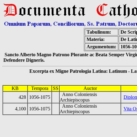
Tabulinum:
De Scrip
Materia:
De Lati
Argumentum:
1056-10
Sancto Alberto Magno Patrono Plorante ac Beata Semper Virgin
Defendere Digneris.
Excerpta ex Migne Patrologia Latina: Latinum - Latin
KB
Tempora
SS
Auctor
Anno Coloniensis
428
1056-1075
Diplo
Archiepiscopus
Anno Coloniensis
4,100
1056-1075
Vita O
Archiepiscopus