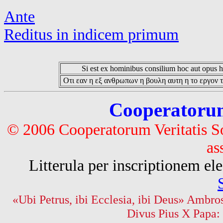
Ante
Reditus in indicem primum
Si est ex hominibus consilium hoc aut opus hoc
Οτι εαν η εξ ανθρωπων η βουλη αυτη η το εργον τ
Cooperatorum 
© 2006 Cooperatorum Veritatis S
as
Litterula per inscriptionem 
«Ubi Petrus, ibi Ecclesia, ibi Deus» Ambros
Divus Pius X Papa: