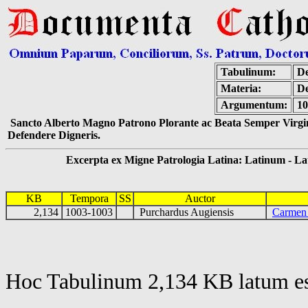
Tabulinum:
De
Materia:
De
Argumentum:
10
Sancto Alberto Magno Patrono Plorante ac Beata Semper Virgin
Defendere Digneris.
Excerpta ex Migne Patrologia Latina: Latinum - Latin
KB
Tempora
SS
Auctor
2,134
1003-1003
Purchardus Augiensis
Carmen 
Hoc Tabulinum 2,134 KB latum es