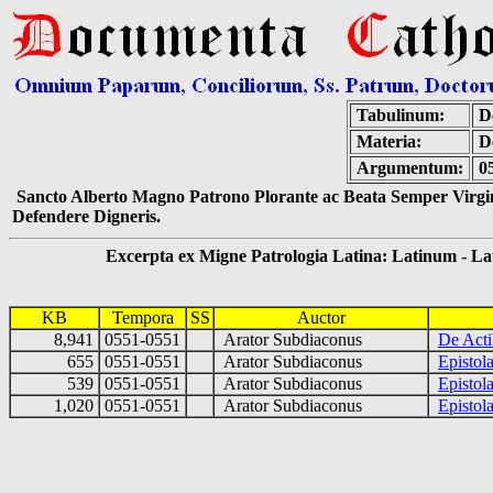
Tabulinum:
De
Materia:
D
Argumentum:
0
Sancto Alberto Magno Patrono Plorante ac Beata Semper Virgin
Defendere Digneris.
Excerpta ex Migne Patrologia Latina: Latinum - Latin
KB
Tempora
SS
Auctor
8,941
0551-0551
Arator Subdiaconus
De Acti
655
0551-0551
Arator Subdiaconus
Epistol
539
0551-0551
Arator Subdiaconus
Epistol
1,020
0551-0551
Arator Subdiaconus
Epistol