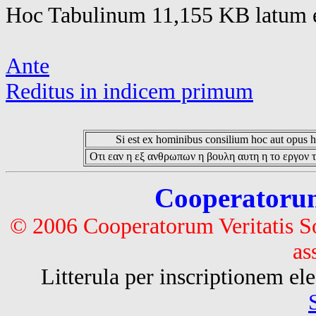
Hoc Tabulinum 11,155 KB latum e
Ante
Reditus in indicem primum
Si est ex hominibus consilium hoc aut opus hoc
Οτι εαν η εξ ανθρωπων η βουλη αυτη η το εργον τ
Cooperatorum 
© 2006 Cooperatorum Veritatis S
as
Litterula per inscriptionem 