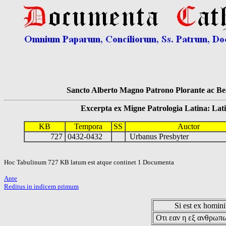
Sancto Alberto Magno Patrono Plorante ac Bea
Excerpta ex Migne Patrologia Latina: Latinum
KB
Tempora
SS
Auctor
727
0432-0432
Urbanus Presbyter
Hoc Tabulinum 727 KB latum est atque continet 1 Documenta
Ante
Reditus in indicem primum
Si est ex hominib
Οτι εαν η εξ ανθρωπω