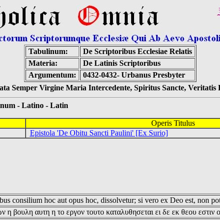
Tabulinum:
De Scriptoribus Ecclesiae Relatis
Materia:
De Latinis Scriptoribus
Argumentum:
0432-0432- Urbanus Presbyter
ta Semper Virgine Maria Intercedente, Spiritus Sancte, Veritati
 - Latino - Latin
Operis Titulus
Epistola 'De Obitu Sancti Paulini' [Ex Surio]
us consilium hoc aut opus hoc, dissolvetur; si vero ex Deo est, non pot
ν η βουλη αυτη η το εργον τουτο καταλυθησεται ει δε εκ θεου εστιν 