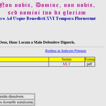
s Deus, Hunc Locum a Malo Defendere Digneris.
Reditus in Indicem Primum
Sermo
Forma
MLT
pdf
eritis dissolvere.
ου δυνασθε καταλυσαι.