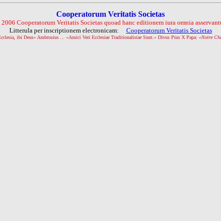
Cooperatorum Veritatis Societas
 2006 Cooperatorum Veritatis Societas quoad hanc editionem iura omnia asservantu
Litterula per inscriptionem electronicam:
Cooperatorum Veritatis Societas
Ecclesia, ibi Deus» Ambrosius ... «Amici Veri Ecclesiae Traditionalistae Sunt.» Divus Pius X Papa: «
Notre Ch