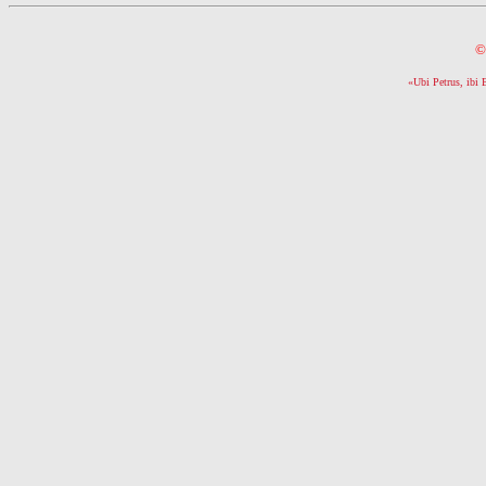
©
«Ubi Petrus, ibi 