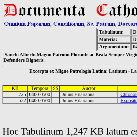
Tabulinum:
De
Materia:
D
Argumentum:
0
Sancto Alberto Magno Patrono Plorante ac Beata Semper Virgin
Defendere Digneris.
Excerpta ex Migne Patrologia Latina: Latinum - Latin
KB
Tempora
SS
Auctor
725
0400-0500
Julius Hilarianus
Chronol
522
0400-0500
Julius Hilarianus
Exposit
Hoc Tabulinum 1,247 KB latum es