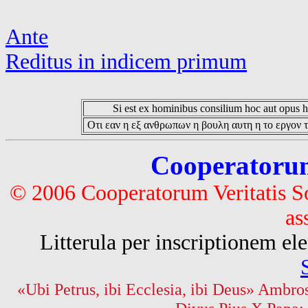
Ante
Reditus in indicem primum
Si est ex hominibus consilium hoc aut opus hoc
Οτι εαν η εξ ανθρωπων η βουλη αυτη η το εργον τ
Cooperatorum 
© 2006 Cooperatorum Veritatis S
as
Litterula per inscriptionem 
«Ubi Petrus, ibi Ecclesia, ibi Deus» Ambros