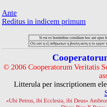
Ante
Reditus in indicem primum
Si est ex hominibus consilium hoc aut opus hoc
Οτι εαν η εξ ανθρωπων η βουλη αυτη η το εργον τ
Cooperatorum 
© 2006 Cooperatorum Veritatis S
as
Litterula per inscriptionem 
«Ubi Petrus, ibi Ecclesia, ibi Deus» Ambros