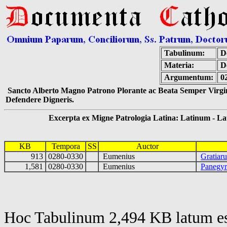
Tabulinum:
De
Materia:
D
Argumentum:
0
Sancto Alberto Magno Patrono Plorante ac Beata Semper Virgin
Defendere Digneris.
Excerpta ex Migne Patrologia Latina: Latinum - Latin
KB
Tempora
SS
Auctor
913
0280-0330
Eumenius
Gratiar
1,581
0280-0330
Eumenius
Panegyr
Hoc Tabulinum 2,494 KB latum es