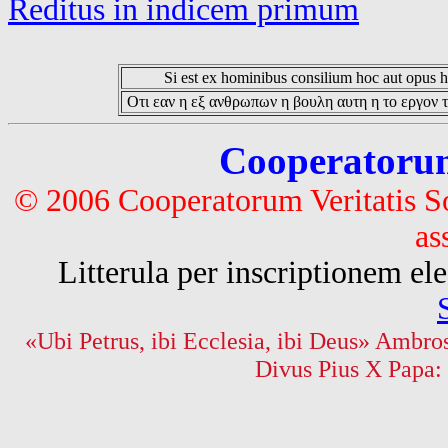
Reditus in indicem primum
Si est ex hominibus consilium hoc aut opus hoc
Οτι εαν η εξ ανθρωπων η βουλη αυτη η το εργον τ
Cooperatorum 
© 2006 Cooperatorum Veritatis S
as
Litterula per inscriptionem 
«Ubi Petrus, ibi Ecclesia, ibi Deus» Ambros
Divus Pius X Papa: