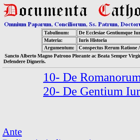
Tabulinum:
De Ecclesiae Gentiumque Iu
Materia:
Iuris Historia
Argumentum:
Conspectus Rerum Ratione Ar
Sancto Alberto Magno Patrono Plorante ac Beata Semper Virgin
Defendere Digneris.
10- De Romanorum I
20- De Gentium Iuri
Ante