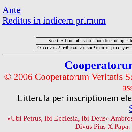
Ante
Reditus in indicem primum
Si est ex hominibus consilium hoc aut opus hoc
Οτι εαν η εξ ανθρωπων η βουλη αυτη η το εργον τ
Cooperatorum 
© 2006 Cooperatorum Veritatis S
as
Litterula per inscriptionem 
«Ubi Petrus, ibi Ecclesia, ibi Deus» Ambros
Divus Pius X Papa: