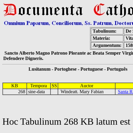
Tabulinum:
De 
Materia:
Vit
Argumentum:
158
Sancto Alberto Magno Patrono Plorante ac Beata Semper Virgin
Defendere Digneris.
Lusitanum - Portoghese - Portuguese - Português
KB
Tempora
SS
Auctor
268
sine-data
Windeatt. Mary Fabian
Santa R
Hoc Tabulinum 268 KB latum est 