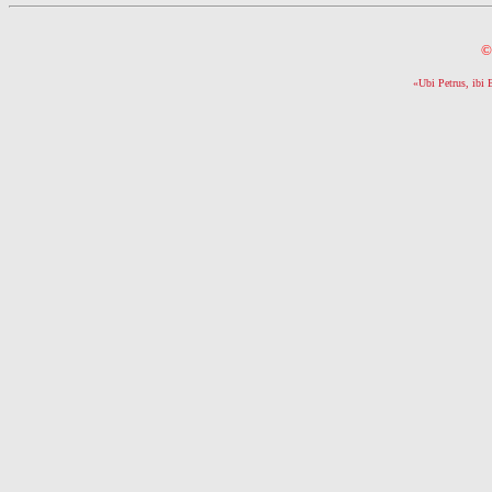
©
«Ubi Petrus, ibi 