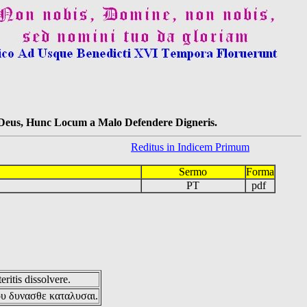
s Deus, Hunc Locum a Malo Defendere Digneris.
Reditus in Indicem Primum
Sermo
Forma
PT
pdf
eritis dissolvere.
ου δυνασθε καταλυσαι.