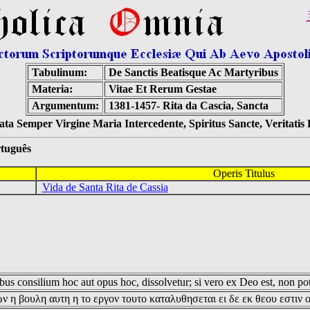
Tabulinum:
De Sanctis Beatisque Ac Martyribus
Materia:
Vitae Et Rerum Gestae
Argumentum:
1381-1457- Rita da Cascia, Sancta
ta Semper Virgine Maria Intercedente, Spiritus Sancte, Veritati
tuguês
Operis Titulus
Vida de Santa Rita de Cassia
us consilium hoc aut opus hoc, dissolvetur; si vero ex Deo est, non pot
ν η βουλη αυτη η το εργον τουτο καταλυθησεται ει δε εκ θεου εστιν 