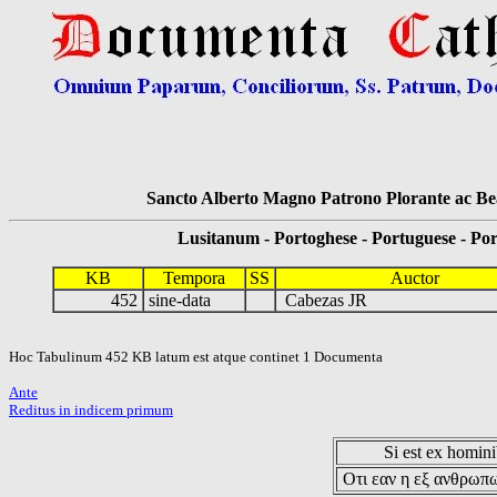
Sancto Alberto Magno Patrono Plorante ac Bea
Lusitanum - Portoghese - Portuguese - Por
KB
Tempora
SS
Auctor
452
sine-data
Cabezas JR
Hoc Tabulinum 452 KB latum est atque continet 1 Documenta
Ante
Reditus in indicem primum
Si est ex hominib
Οτι εαν η εξ ανθρωπω