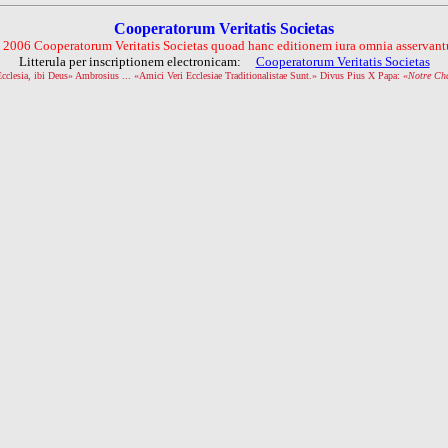
Cooperatorum Veritatis Societas
 2006 Cooperatorum Veritatis Societas quoad hanc editionem iura omnia asservantu
Litterula per inscriptionem electronicam:
Cooperatorum Veritatis Societas
Ecclesia, ibi Deus» Ambrosius ... «Amici Veri Ecclesiae Traditionalistae Sunt.» Divus Pius X Papa: «
Notre Ch