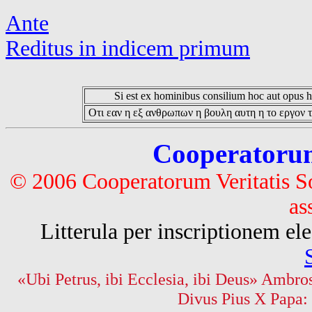
Ante
Reditus in indicem primum
Si est ex hominibus consilium hoc aut opus hoc
Οτι εαν η εξ ανθρωπων η βουλη αυτη η το εργον τ
Cooperatorum 
© 2006 Cooperatorum Veritatis S
as
Litterula per inscriptionem 
«Ubi Petrus, ibi Ecclesia, ibi Deus» Ambros
Divus Pius X Papa: