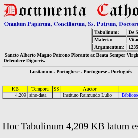
Tabulinum:
De S
Materia:
Vita
Argumentum:
1235
Sancto Alberto Magno Patrono Plorante ac Beata Semper Virgin
Defendere Digneris.
Lusitanum - Portoghese - Portuguese - Português
KB
Tempora
SS
Auctor
4,209
sine-data
Instituto Raimundo Lulio
Bibliot
Hoc Tabulinum 4,209 KB latum es