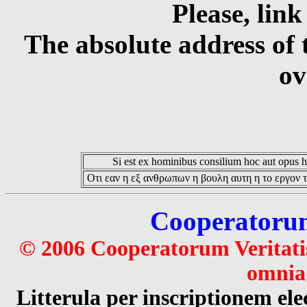
Please, link
The absolute address of 
ov
Si est ex hominibus consilium hoc aut opus hoc
Οτι εαν η εξ ανθρωπων η βουλη αυτη η το εργον τ
Cooperatorum 
© 2006 Cooperatorum Veritatis
omnia 
Litterula per inscriptionem 