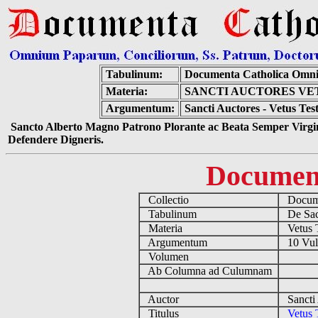
Tabulinum:
Documenta Catholica Omn
Materia:
SANCTI AUCTORES VE
Argumentum:
Sancti Auctores - Vetus Te
Sancto Alberto Magno Patrono Plorante ac Beata Semper Virgin
Defendere Digneris.
Documen
Collectio
Docume
Tabulinum
De Sacr
Materia
Vetus 
Argumentum
10 Vulg
Volumen
Ab Columna ad Culumnam
Auctor
Sancti
Titulus
Vetus 