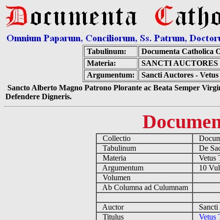
Tabulinum:
Documenta Catholica 
Materia:
SANCTI AUCTORES 
Argumentum:
Sancti Auctores - Vetus
Sancto Alberto Magno Patrono Plorante ac Beata Semper Virgin
Defendere Digneris.
Documen
Collectio
Docume
Tabulinum
De Sacr
Materia
Vetus 
Argumentum
10 Vulg
Volumen
Ab Columna ad Culumnam
Auctor
Sancti
Titulus
Vetus 