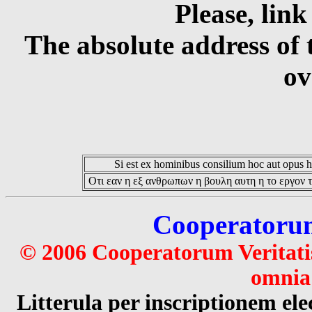
Please, link
The absolute address of 
ov
Si est ex hominibus consilium hoc aut opus hoc
Οτι εαν η εξ ανθρωπων η βουλη αυτη η το εργον τ
Cooperatorum 
© 2006 Cooperatorum Veritatis
omnia 
Litterula per inscriptionem 