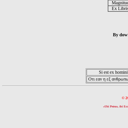
Magnit
Ex Libr
By down
Si est ex hominib
Οτι εαν η εξ ανθρωπω
© 2
«Ubi Petrus, ibi Ecc