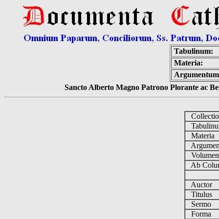
Tabulinum:
Materia:
Argumentum
Sancto Alberto Magno Patrono Plorante ac Bea
Collecti
Tabulin
Materia
Argume
Volume
Ab Colu
Auctor
Titulus
Sermo
Forma