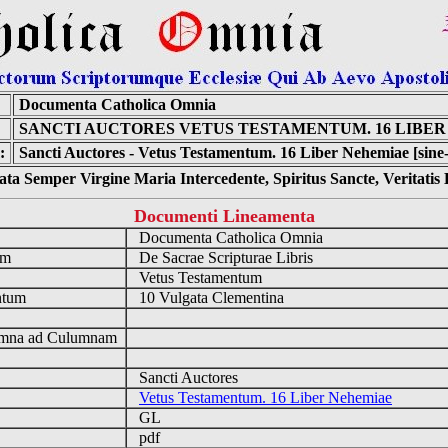
Documenta Catholica Omnia
SANCTI AUCTORES VETUS TESTAMENTUM. 16 LIBE
:
Sancti Auctores - Vetus Testamentum. 16 Liber Nehemiae [sine
ta Semper Virgine Maria Intercedente, Spiritus Sancte, Veritati
Documenti Lineamenta
o
Documenta Catholica Omnia
um
De Sacrae Scripturae Libris
Vetus Testamentum
ntum
10 Vulgata Clementina
n
mna ad Culumnam
Sancti Auctores
Vetus Testamentum. 16 Liber Nehemiae
GL
pdf