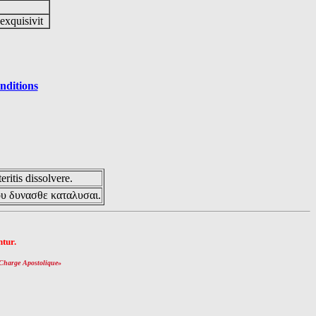
 exquisivit
nditions
eritis dissolvere.
ου δυνασθε καταλυσαι.
tur.
Charge Apostolique
»