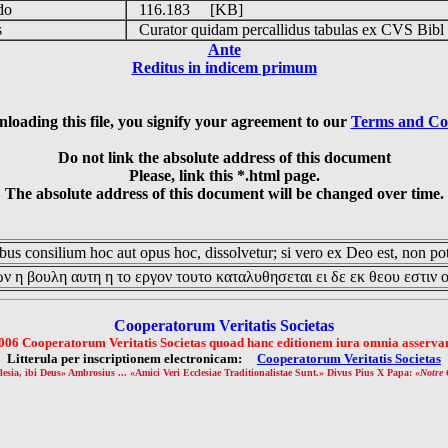
udo
116.183 [KB]
is
Curator quidam percallidus tabulas ex CVS Bibl
Ante
Reditus in indicem primum
loading this file, you signify your agreement to our
Terms and Co
Do not link the absolute address of this document
Please, link this *.html page.
The absolute address of this document will be changed over time.
us consilium hoc aut opus hoc, dissolvetur; si vero ex Deo est, non pot
ν η βουλη αυτη η το εργον τουτο καταλυθησεται ει δε εκ θεου εστιν 
Cooperatorum Veritatis Societas
006 Cooperatorum Veritatis Societas quoad hanc editionem iura omnia asservan
Litterula per inscriptionem electronicam:
Cooperatorum Veritatis Societas
lesia, ibi Deus» Ambrosius ... «Amici Veri Ecclesiae Traditionalistae Sunt.» Divus Pius X Papa: «
Notre 