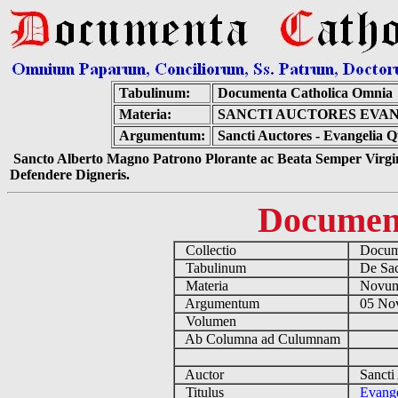
Tabulinum:
Documenta Catholica Omnia
Materia:
SANCTI AUCTORES EVAN
Argumentum:
Sancti Auctores - Evangelia Q
Sancto Alberto Magno Patrono Plorante ac Beata Semper Virgin
Defendere Digneris.
Documen
Collectio
Docume
Tabulinum
De Sacr
Materia
Novum
Argumentum
05 Nov
Volumen
Ab Columna ad Culumnam
Auctor
Sancti
Titulus
Evange