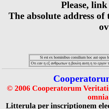
Please, link
The absolute address of 
ov
Si est ex hominibus consilium hoc aut opus hoc
Οτι εαν η εξ ανθρωπων η βουλη αυτη η το εργον τ
Cooperatorum 
© 2006 Cooperatorum Veritatis
omnia 
Litterula per inscriptionem 