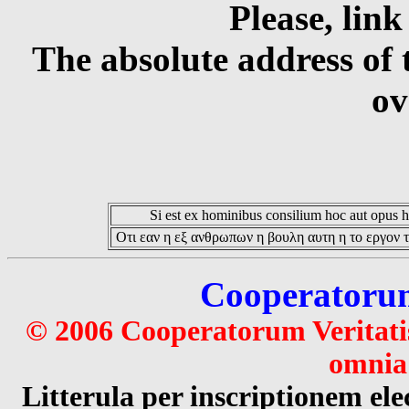
Please, link
The absolute address of 
ov
Si est ex hominibus consilium hoc aut opus hoc
Οτι εαν η εξ ανθρωπων η βουλη αυτη η το εργον τ
Cooperatorum 
© 2006 Cooperatorum Veritatis
omnia 
Litterula per inscriptionem 