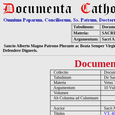
Tabulinum:
Docume
Materia:
SACRI
Argumentum:
Sacri A
Sancto Alberto Magno Patrono Plorante ac Beata Semper Virgin
Defendere Digneris.
Documen
Collectio
Docume
Tabulinum
De Sacr
Materia
Vetus 
Argumentum
10 Vulg
Volumen
Ab Columna ad Culumnam
Auctor
Sacri 
Titulus
VT. 4