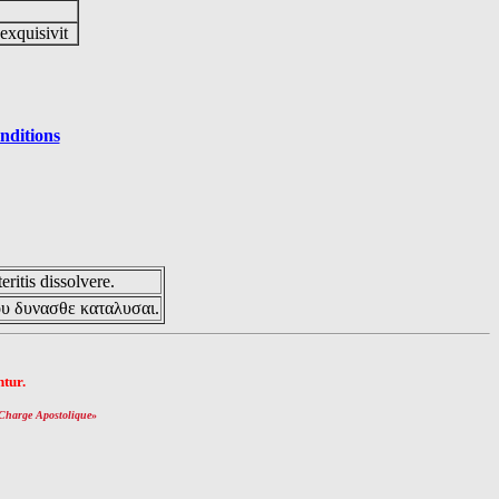
 exquisivit
nditions
eritis dissolvere.
ου δυνασθε καταλυσαι.
tur.
Charge Apostolique
»