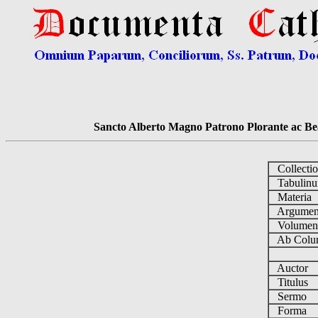
Sancto Alberto Magno Patrono Plorante ac Bea
Collecti
Tabulin
Materia
Argume
Volume
Ab Colu
Auctor
Titulus
Sermo
Forma