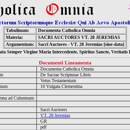
Tabulinum:
Documenta Catholica Omnia
Materia:
SACRI AUCTORES VT. 28 JEREMIAS
Argumentum:
Sacri Auctores - VT. 28 Jeremias [sine-data]
ta Semper Virgine Maria Intercedente, Spiritus Sancte, Veritati
Documenti Lineamenta
o
Documenta Catholica Omnia
um
De Sacrae Scripturae Libris
Vetus Testamentum
ntum
10 Vulgata Clementina
n
mna ad Culumnam
Sacri Auctores
VT. 28 Jeremias
GR
pdf