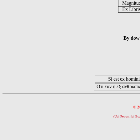
Magnit
Ex Libr
By down
Si est ex hominib
Οτι εαν η εξ ανθρωπω
© 2
«Ubi Petrus, ibi Ecc