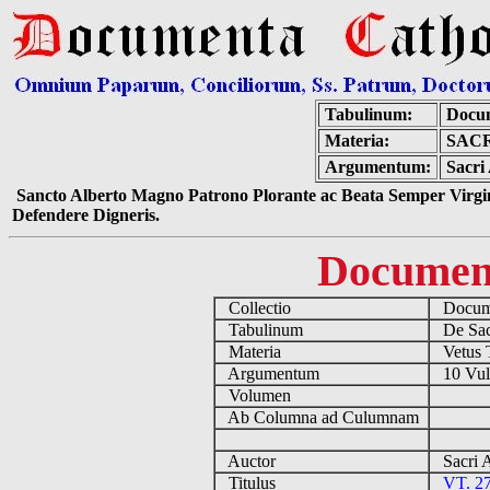
Tabulinum:
Docum
Materia:
SACR
Argumentum:
Sacri 
Sancto Alberto Magno Patrono Plorante ac Beata Semper Virgin
Defendere Digneris.
Documen
Collectio
Docume
Tabulinum
De Sacr
Materia
Vetus 
Argumentum
10 Vulg
Volumen
Ab Columna ad Culumnam
Auctor
Sacri 
Titulus
VT. 27