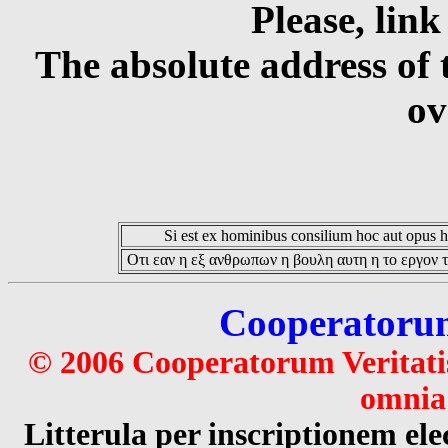
Please, link
The absolute address of 
ov
Si est ex hominibus consilium hoc aut opus hoc
Οτι εαν η εξ ανθρωπων η βουλη αυτη η το εργον τ
Cooperatorum 
© 2006 Cooperatorum Veritatis
omnia 
Litterula per inscriptionem 