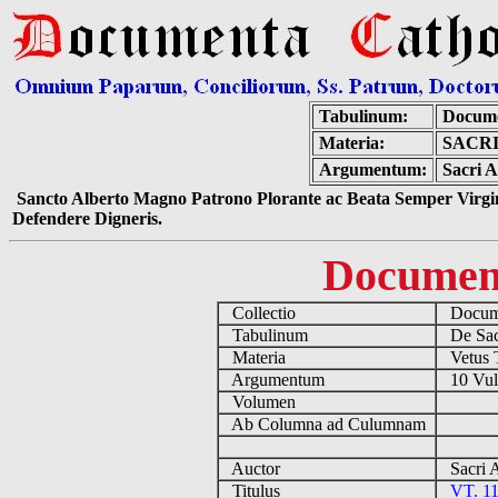
Tabulinum:
Docume
Materia:
SACRI
Argumentum:
Sacri A
Sancto Alberto Magno Patrono Plorante ac Beata Semper Virgin
Defendere Digneris.
Documen
Collectio
Docume
Tabulinum
De Sacr
Materia
Vetus 
Argumentum
10 Vulg
Volumen
Ab Columna ad Culumnam
Auctor
Sacri 
Titulus
VT. 1