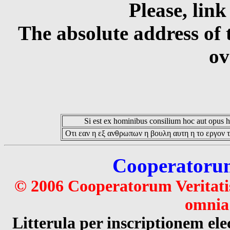
Please, link
The absolute address of 
ov
Si est ex hominibus consilium hoc aut opus hoc
Οτι εαν η εξ ανθρωπων η βουλη αυτη η το εργον τ
Cooperatorum 
© 2006 Cooperatorum Veritatis
omnia 
Litterula per inscriptionem 