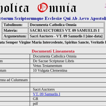
Tabulinum:
Documenta Catholica Omnia
Materia:
SACRI AUCTORES VT. 09 SAMUELIS I
Argumentum:
Sacri Auctores - VT. 09 Samuelis I [sine-data]
ta Semper Virgine Maria Intercedente, Spiritus Sancte, Veritati
Documenti Lineamenta
o
Documenta Catholica Omnia
um
De Sacrae Scripturae Libris
Vetus Testamentum
ntum
10 Vulgata Clementina
n
mna ad Culumnam
Sacri Auctores
VT. 09 Samuelis I
GR
pdf