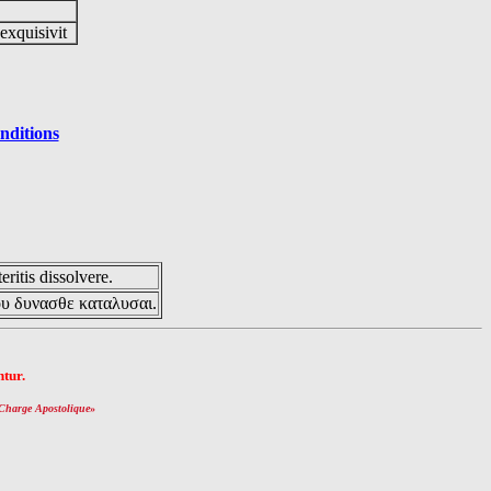
 exquisivit
nditions
eritis dissolvere.
ου δυνασθε καταλυσαι.
tur.
Charge Apostolique
»