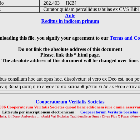
udo
202.403 [KB]
is
Curator quidam percallidus tabulas ex CVS Bibl
Ante
Reditus in indicem primum
loading this file, you signify your agreement to our
Terms and Co
Do not link the absolute address of this document
Please, link this *.html page.
The absolute address of this document will be changed over time.
us consilium hoc aut opus hoc, dissolvetur; si vero ex Deo est, non pot
ν η βουλη αυτη η το εργον τουτο καταλυθησεται ει δε εκ θεου εστιν 
Cooperatorum Veritatis Societas
006 Cooperatorum Veritatis Societas quoad hanc editionem iura omnia asservan
Litterula per inscriptionem electronicam:
Cooperatorum Veritatis Societas
lesia, ibi Deus» Ambrosius ... «Amici Veri Ecclesiae Traditionalistae Sunt.» Divus Pius X Papa: «
Notre 