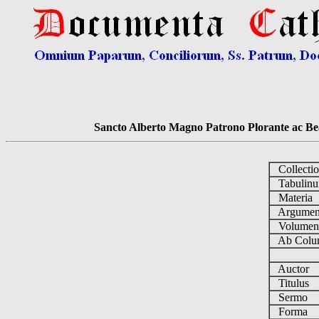
Sancto Alberto Magno Patrono Plorante ac Bea
Collecti
Tabulin
Materia
Argume
Volume
Ab Colu
Auctor
Titulus
Sermo
Forma