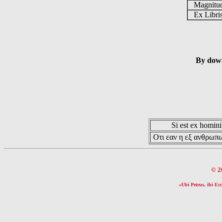
Magnit
Ex Libr
By down
Si est ex hominib
Οτι εαν η εξ ανθρωπω
© 2
«Ubi Petrus, ibi Ecc