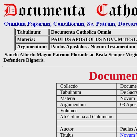
Tabulinum:
Documenta Catholica Omnia
Materia:
PAULUS APOSTOLUS NOVUM TESTA
Argumentum:
Paulus Apostolus - Novum Testamentum .Ep
Sancto Alberto Magno Patrono Plorante ac Beata Semper Virgin
Defendere Digneris.
Documen
Collectio
Document
Tabulinum
De Sacrae
Materia
Novum T
Argumentum
03 Apost
Volumen
Ab Columna ad Culumnam
Auctor
Paulus A
Titulus
Novum Te