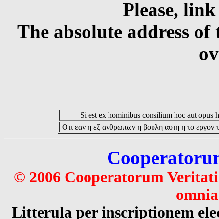
Please, link
The absolute address of 
ov
Si est ex hominibus consilium hoc aut opus hoc
Οτι εαν η εξ ανθρωπων η βουλη αυτη η το εργον τ
Cooperatorum 
© 2006 Cooperatorum Veritatis
omnia 
Litterula per inscriptionem 