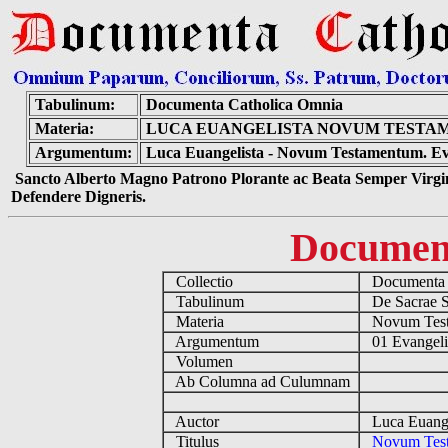
Tabulinum:
Documenta Catholica Omnia
Materia:
LUCA EUANGELISTA NOVUM TESTAM
Argumentum:
Luca Euangelista - Novum Testamentum. Ev
Sancto Alberto Magno Patrono Plorante ac Beata Semper Virgin
Defendere Digneris.
Documen
Collectio
Documenta 
Tabulinum
De Sacrae Sc
Materia
Novum Tes
Argumentum
01 Evangeli
Volumen
Ab Columna ad Culumnam
Auctor
Luca Euang
Titulus
Novum Test