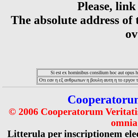
Please, link
The absolute address of 
ov
Si est ex hominibus consilium hoc aut opus hoc
Οτι εαν η εξ ανθρωπων η βουλη αυτη η το εργον τ
Cooperatorum 
© 2006 Cooperatorum Veritatis
omnia 
Litterula per inscriptionem 