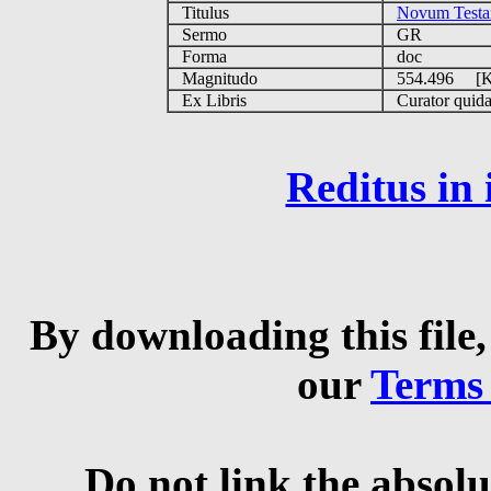
Titulus
Novum Testa
Sermo
GR
Forma
doc
Magnitudo
554.496 [
Ex Libris
Curator quidam
Reditus in
By downloading this file,
our
Terms
Do not link the absolu