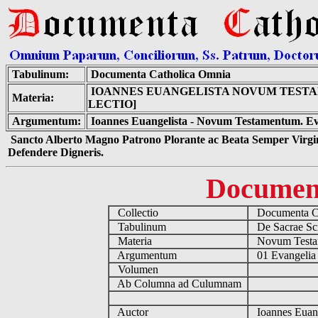
Tabulinum:
Documenta Catholica Omnia
IOANNES EUANGELISTA NOVUM TEST
Materia:
LECTIO]
Argumentum:
Ioannes Euangelista - Novum Testamentum. Ev
Sancto Alberto Magno Patrono Plorante ac Beata Semper Virgin
Defendere Digneris.
Documen
Collectio
Documenta Ca
Tabulinum
De Sacrae Scr
Materia
Novum Test
Argumentum
01 Evangelia
Volumen
Ab Columna ad Culumnam
Auctor
Ioannes Euan