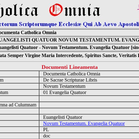
ocumenta Catholica Omnia
UANGELISTI QUATUOR NOVUM TESTAMENTUM. EVANG
angelisti Quatuor - Novum Testamentum. Evangelia Quatuor [sin
ta Semper Virgine Maria Intercedente, Spiritus Sancte, Veritati
Documenti Lineamenta
o
Documenta Catholica Omnia
um
De Sacrae Scripturae Libris
Novum Testamentum
ntum
01 Evangelia Quatuor
n
mna ad Culumnam
Euangelisti Quatuor
Novum Testamentum. Evangelia Quatuor
PL
doc