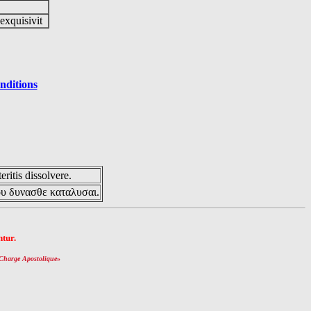
 exquisivit
nditions
eritis dissolvere.
ου δυνασθε καταλυσαι.
tur.
Charge Apostolique
»