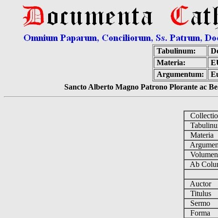
Tabulinum:
D
Materia:
E
Argumentum:
Eu
Sancto Alberto Magno Patrono Plorante ac Bea
Collecti
Tabulin
Materia
Argume
Volume
Ab Colu
Auctor
Titulus
Sermo
Forma