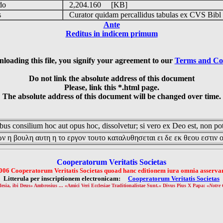
udo
2,204.160 [KB]
is
Curator quidam percallidus tabulas ex CVS Bibl
Ante
Reditus in indicem primum
loading this file, you signify your agreement to our
Terms and Co
Do not link the absolute address of this document
Please, link this *.html page.
The absolute address of this document will be changed over time.
us consilium hoc aut opus hoc, dissolvetur; si vero ex Deo est, non pot
ν η βουλη αυτη η το εργον τουτο καταλυθησεται ει δε εκ θεου εστιν 
Cooperatorum Veritatis Societas
006 Cooperatorum Veritatis Societas quoad hanc editionem iura omnia asservan
Litterula per inscriptionem electronicam:
Cooperatorum Veritatis Societas
lesia, ibi Deus» Ambrosius ... «Amici Veri Ecclesiae Traditionalistae Sunt.» Divus Pius X Papa: «
Notre 