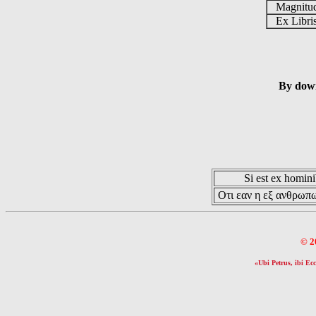
Magnit
Ex Libr
By down
Si est ex hominib
Οτι εαν η εξ ανθρωπω
© 2
«Ubi Petrus, ibi Ecc