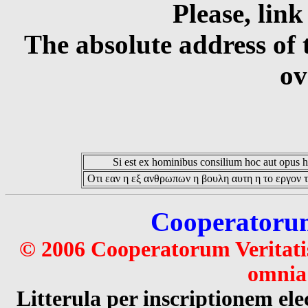
Please, link
The absolute address of 
ov
Si est ex hominibus consilium hoc aut opus hoc
Οτι εαν η εξ ανθρωπων η βουλη αυτη η το εργον τ
Cooperatorum 
© 2006 Cooperatorum Veritatis
omnia 
Litterula per inscriptionem 