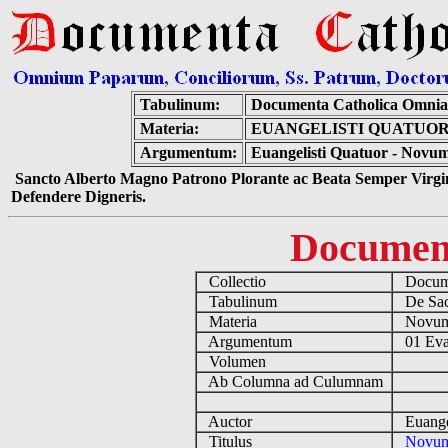
Tabulinum:
Documenta Catholica Omnia
Materia:
EUANGELISTI QUATUO
Argumentum:
Euangelisti Quatuor - Novum
Sancto Alberto Magno Patrono Plorante ac Beata Semper Virgin
Defendere Digneris.
Documen
Collectio
Docume
Tabulinum
De Sacr
Materia
Novum
Argumentum
01 Eva
Volumen
Ab Columna ad Culumnam
Auctor
Euangel
Titulus
Novum