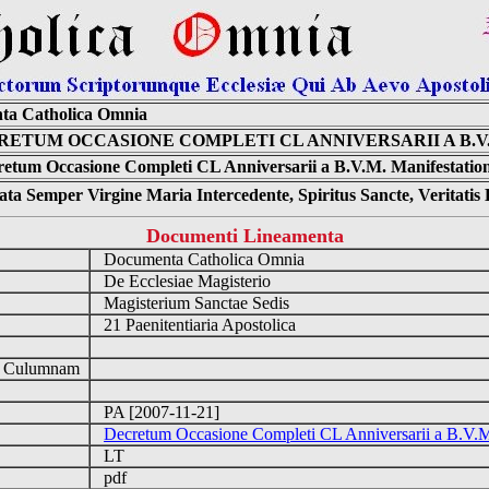
ta Catholica Omnia
RETUM OCCASIONE COMPLETI CL ANNIVERSARII A B.V
retum Occasione Completi CL Anniversarii a B.V.M. Manifestation
ta Semper Virgine Maria Intercedente, Spiritus Sancte, Veritati
Documenti Lineamenta
Documenta Catholica Omnia
De Ecclesiae Magisterio
Magisterium Sanctae Sedis
21 Paenitentiaria Apostolica
d Culumnam
PA [2007-11-21]
Decretum Occasione Completi CL Anniversarii a B.V.M
LT
pdf