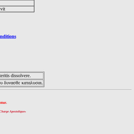
ivit
nditions
eritis dissolvere.
ου δυνασθε καταλυσαι.
tur.
Charge Apostolique
»