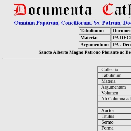
Tabulinum:
Documen
Materia:
PA DEC
Argumentum:
PA - Dec
Sancto Alberto Magno Patrono Plorante ac Bea
Collectio
Tabulinum
Materia
Argumentum
Volumen
Ab Columna a
Auctor
Titulus
Sermo
Forma