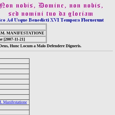
.M. MANIFESTATIONE
e [2007-11-21]
s Deus, Hunc Locum a Malo Defendere Digneris.
. Manifestatione