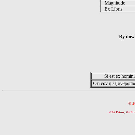
Magnitudo
Ex Libris
By down
Si est ex hominib
Οτι εαν η εξ ανθρωπω
© 2
«Ubi Petrus, ibi Ecc