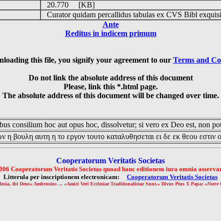
20.770 [KB]
Curator quidam percallidus tabulas ex CVS Bibl exquis
Ante
Reditus in indicem primum
loading this file, you signify your agreement to our
Terms and Co
Do not link the absolute address of this document
Please, link this *.html page.
The absolute address of this document will be changed over time.
us consilium hoc aut opus hoc, dissolvetur; si vero ex Deo est, non pot
ν η βουλη αυτη η το εργον τουτο καταλυθησεται ει δε εκ θεου εστιν 
Cooperatorum Veritatis Societas
006 Cooperatorum Veritatis Societas quoad hanc editionem iura omnia asservan
Litterula per inscriptionem electronicam:
Cooperatorum Veritatis Societas
lesia, ibi Deus» Ambrosius ... «Amici Veri Ecclesiae Traditionalistae Sunt.» Divus Pius X Papa: «
Notre 