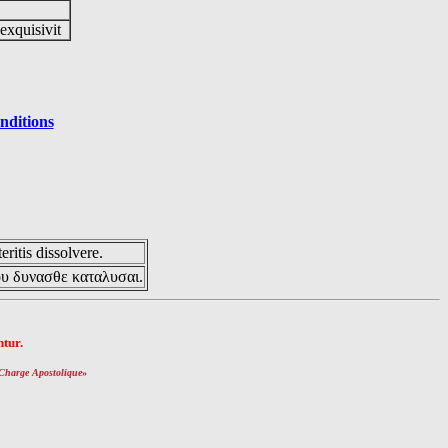
 exquisivit
nditions
eritis dissolvere.
ου δυνασθε καταλυσαι.
tur.
Charge Apostolique
»