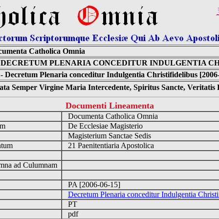
cumenta Catholica Omnia
 DECRETUM PLENARIA CONCEDITUR INDULGENTIA CH
- Decretum Plenaria conceditur Indulgentia Christifidelibus [2006
ta Semper Virgine Maria Intercedente, Spiritus Sancte, Veritati
Documenti Lineamenta
o
Documenta Catholica Omnia
um
De Ecclesiae Magisterio
Magisterium Sanctae Sedis
ntum
21 Paenitentiaria Apostolica
n
mna ad Culumnam
PA [2006-06-15]
Decretum Plenaria conceditur Indulgentia Christi
PT
pdf