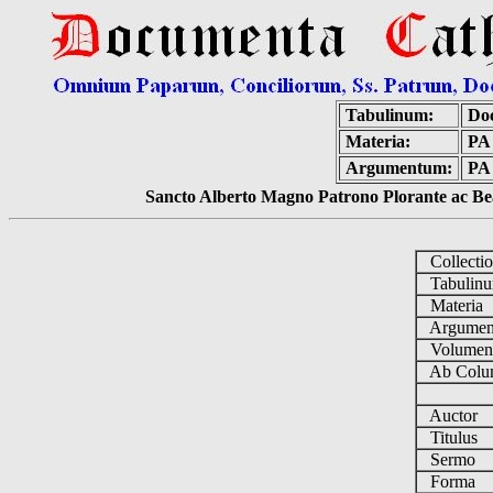
Tabulinum:
Do
Materia:
PA
Argumentum:
PA 
Sancto Alberto Magno Patrono Plorante ac Bea
Collecti
Tabulin
Materia
Argume
Volume
Ab Colu
Auctor
Titulus
Sermo
Forma