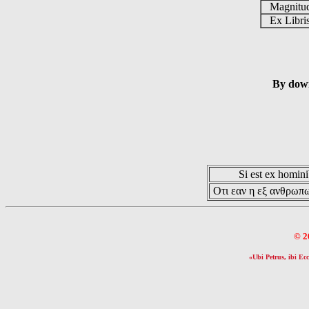
Magnit
Ex Libr
By down
Si est ex hominib
Οτι εαν η εξ ανθρωπω
© 2
«Ubi Petrus, ibi Ecc