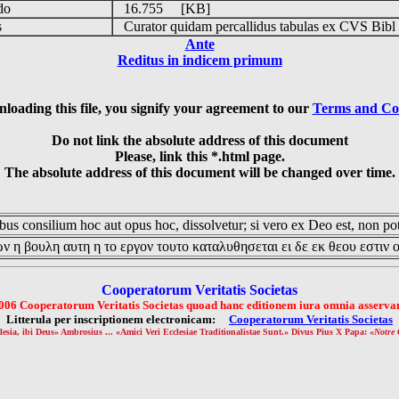
udo
16.755 [KB]
is
Curator quidam percallidus tabulas ex CVS Bibl
Ante
Reditus in indicem primum
loading this file, you signify your agreement to our
Terms and Co
Do not link the absolute address of this document
Please, link this *.html page.
The absolute address of this document will be changed over time.
us consilium hoc aut opus hoc, dissolvetur; si vero ex Deo est, non pot
ν η βουλη αυτη η το εργον τουτο καταλυθησεται ει δε εκ θεου εστιν 
Cooperatorum Veritatis Societas
006 Cooperatorum Veritatis Societas quoad hanc editionem iura omnia asservan
Litterula per inscriptionem electronicam:
Cooperatorum Veritatis Societas
lesia, ibi Deus» Ambrosius ... «Amici Veri Ecclesiae Traditionalistae Sunt.» Divus Pius X Papa: «
Notre 